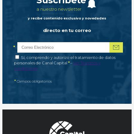
Suscríbete
a nuestro newsletter
y recibe contenido exclusivo y novedades
directo en tu correo
*
Correo electrónico
Campo obligatorio
*
Autorización de tratamiento de datos personales
Sí, comprendo y autorizo el tratamiento de datos
Campo obligatorio
personales de Canal Capital
*
–
Ver Términos y
condiciones
*
Campos obligatorios