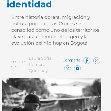
identidad
Entre historia obrera, migración y
cultura popular, Las Cruces se
consolidó como uno de los territorios
clave para entender el origen y la
evolución del hip hop en Bogotá.
Face
Wh
Laura Sofía
Escrito
Romero
X
Messen
Comp
por:
Quimbay