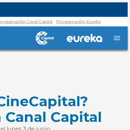
rogramación Canal Capital
Programación Eureka
#CineCapital?
 Canal Capital
l lunes 3 de junio.