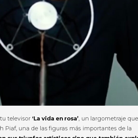
 tu televisor
‘La vida en rosa’
, un largometraje qu
 Piaf, una de las figuras más importantes de la