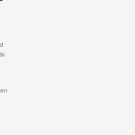
rd
ás
 en