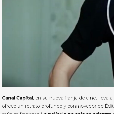
Canal Capital
, en su nueva franja de cine, lleva a
ofrece un retrato profundo y conmovedor de Édith