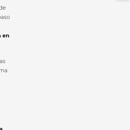
 de
paso
n en
ías
ama
a