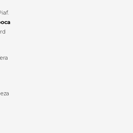
iaf.
poca
ard
era
leza