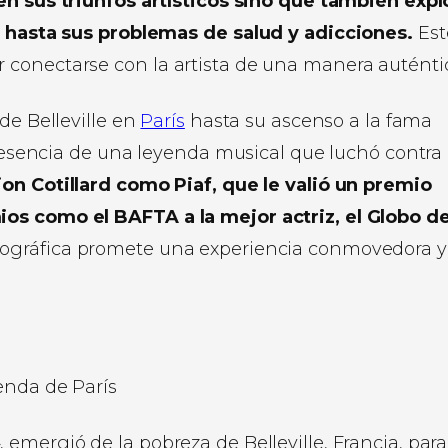
 en sus triunfos artísticos sino que también expl
ia hasta sus problemas de salud y adicciones.
Est
conectarse con la artista de una manera auténti
de Belleville en
París
hasta su ascenso a la fama
la esencia de una leyenda musical que luchó contra
on Cotillard como Piaf, que le valió un premio
ios como el BAFTA a la mejor actriz, el Globo d
ográfica promete una experiencia conmovedora y
»
, emergió de la pobreza de Belleville, Francia, para