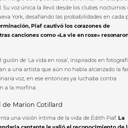
 Su voz única la llevó desde los clubes nocturnos
ueva York, desafiando las probabilidades en cada 
rminación, Piaf cautivó los corazones de
ntras canciones como «La vie en rose» resonaro
l guión de ‘La vida en rosa’, inspirados en fotograf
ban a una artista que aún no había alcanzado la f
dinaria voz, en ese entonces ya luchaba contra
 a la morfina.
 de Marion Cotillard
enta una visión íntima de la vida de Édith Piaf.
La
endaria cantante le valió el reconocimiento de l