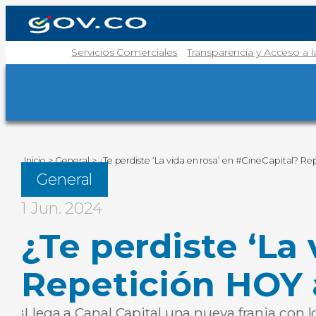
Servicios Comerciales
Transparencia y Acceso a 
Inicio
>
General
>
¿Te perdiste ‘La vida en rosa’ en #CineCapital? Re
General
1 Jun. 2024
¿Te perdiste ‘La
Repetición HOY a
¡Llega a Canal Capital una nueva franja con 