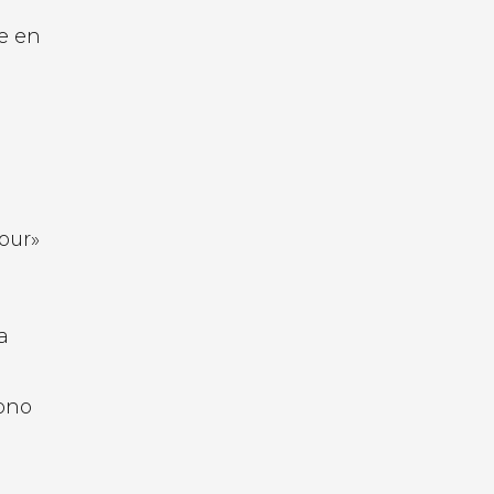
le en
our»
a
cono