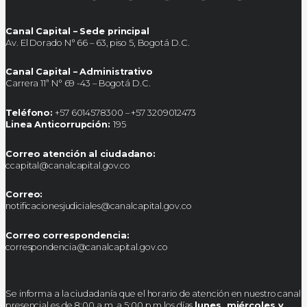
Canal Capital – Sede principal
Av. El Dorado N° 66 – 63, piso 5, Bogotá D.C.
Canal Capital – Administrativo
Carrera 11ª N° 69 -43 – Bogotá D.C.
Teléfono:
+57 6014578300 – +57 3209012473
Linea Anticorrupción:
195
Correo atención al ciudadano:
ccapital@canalcapital.gov.co
Correo:
notificacionesjudiciales@canalcapital.gov.co
Correo correspondencia:
correspondencia@canalcapital.gov.co
Se informa a la ciudadanía que el horario de atención en nuestro canal
presencial es de 8:00 a.m. a 5:00 p.m los días
lunes, miércoles y