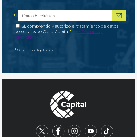
*
Correo electrónico
Campo obligatorio
*
Autorización de tratamiento de datos personales
Sí, comprendo y autorizo el tratamiento de datos
Campo obligatorio
personales de Canal Capital
*
–
Ver Términos y
condiciones
*
Campos obligatorios