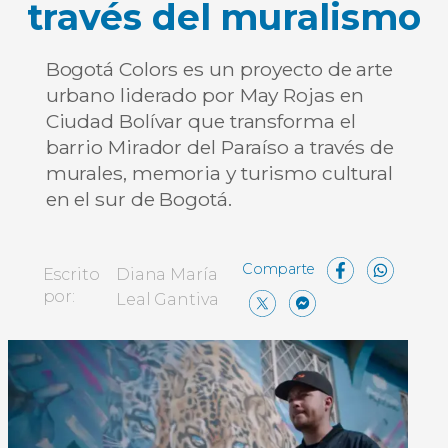
través del muralismo
Bogotá Colors es un proyecto de arte
urbano liderado por May Rojas en
Ciudad Bolívar que transforma el
barrio Mirador del Paraíso a través de
murales, memoria y turismo cultural
en el sur de Bogotá.
Face
Wh
Escrito
Diana María
X
Messen
Compa
por:
Leal Gantiva