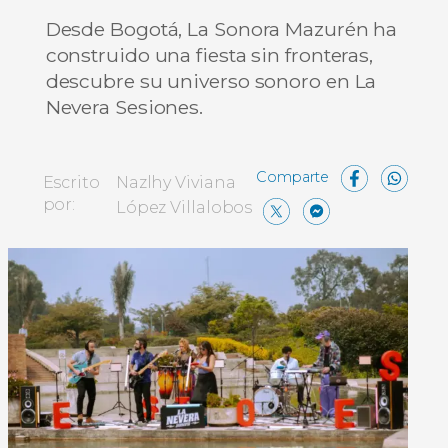
Desde Bogotá, La Sonora Mazurén ha
construido una fiesta sin fronteras,
descubre su universo sonoro en La
Nevera Sesiones.
Face
W
Escrito
Nazlhy Viviana
X
Messe
Comp
por:
López Villalobos