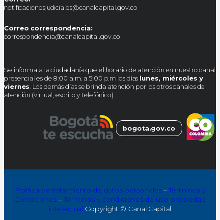
notificacionesjudiciales@canalcapital.gov.co
Correo correspondencia:
correspondencia@canalcapital.gov.co
Se informa a la ciudadanía que el horario de atención en nuestro canal
presencial es de 8:00 a.m. a 5:00 p.m los días
lunes, miércoles y
viernes
. Los demás días se brinda atención por los otros canales de
atención (virtual, escrito y telefónico).
bogota.gov.co
Política de tratamiento de datos personales
–
Términos y
Condiciones
–
Términos y condiciones de uso propiedad
intelectual
Copyright © Canal Capital