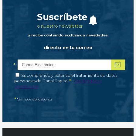
Suscríbete
a nuestro newsletter
y recibe contenido exclusivo y novedades
directo en tu correo
*
Correo electrónico
Campo obligatorio
*
Autorización de tratamiento de datos personales
Sí, comprendo y autorizo el tratamiento de datos
Campo obligatorio
personales de Canal Capital
*
–
Ver Términos y
condiciones
*
Campos obligatorios