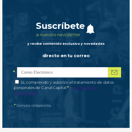
Suscríbete
a nuestro newsletter
y recibe contenido exclusivo y novedades
directo en tu correo
*
Correo electrónico
Campo obligatorio
*
Autorización de tratamiento de datos personales
Sí, comprendo y autorizo el tratamiento de datos
Campo obligatorio
personales de Canal Capital
*
–
Ver Términos y
condiciones
*
Campos obligatorios