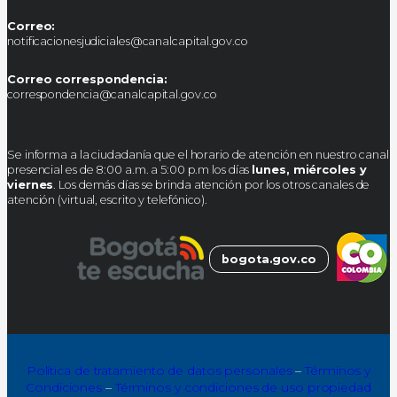
Correo:
notificacionesjudiciales@canalcapital.gov.co
Correo correspondencia:
correspondencia@canalcapital.gov.co
Se informa a la ciudadanía que el horario de atención en nuestro canal
presencial es de 8:00 a.m. a 5:00 p.m los días
lunes, miércoles y
viernes
. Los demás días se brinda atención por los otros canales de
atención (virtual, escrito y telefónico).
bogota.gov.co
Política de tratamiento de datos personales
–
Términos y
Condiciones
–
Términos y condiciones de uso propiedad