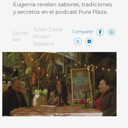
Eugenia revelan sabores, tradiciones
y secretos en el podcast Pura Plaza.
Face
Wh
Julián David
Escrito
Pinzón
X
Messen
Comp
por:
Bejarano