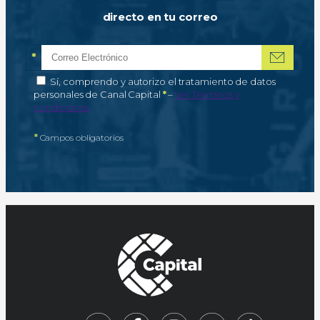
directo en tu correo
*
Correo electrónico
Campo obligatorio
*
Autorización de tratamiento de datos personales
Sí, comprendo y autorizo el tratamiento de datos
Campo obligatorio
personales de Canal Capital
*
–
Ver Términos y
condiciones
*
Campos obligatorios