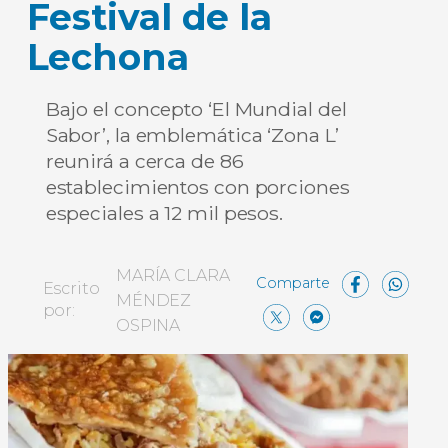
Festival de la
Lechona
Bajo el concepto ‘El Mundial del
Sabor’, la emblemática ‘Zona L’
reunirá a cerca de 86
establecimientos con porciones
especiales a 12 mil pesos.
Face
W
MARÍA CLARA
Escrito
MÉNDEZ
X
Messe
Comp
por:
OSPINA