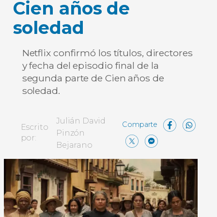
Cien años de
soledad
Netflix confirmó los títulos, directores
y fecha del episodio final de la
segunda parte de Cien años de
soledad.
Face
Wh
Julián David
Escrito
Pinzón
X
Messen
Comp
por:
Bejarano