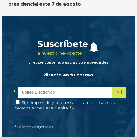
presidencial este 7 de agosto
Suscríbete
a nuestro newsletter
y recibe contenido exclusivo y novedades
directo en tu correo
*
Correo electrónico
Campo obligatorio
*
Autorización de tratamiento de datos personales
Sí, comprendo y autorizo el tratamiento de datos
Campo obligatorio
personales de Canal Capital
*
–
Ver Términos y
condiciones
*
Campos obligatorios