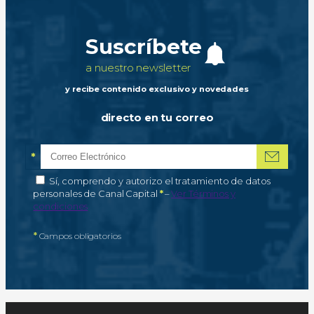
Suscríbete
a nuestro newsletter
y recibe contenido exclusivo y novedades
directo en tu correo
*
Correo electrónico
Campo obligatorio
*
Autorización de tratamiento de datos personales
Sí, comprendo y autorizo el tratamiento de datos
Campo obligatorio
personales de Canal Capital
*
–
Ver Términos y
condiciones
*
Campos obligatorios