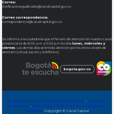
Correo:
notificacionesjudiciales@canalcapital.gov.co
Correo correspondencia:
correspondencia@canalcapital.gov.co
Se informa a la ciudadanía que el horario de atención en nuestro canal
presencial es de 8:00 a.m. a 5:00 p.m los días
lunes, miércoles y
viernes
. Los demás días se brinda atención por los otros canales de
atención (virtual, escrito y telefónico).
bogota.gov.co
Política de tratamiento de datos personales
–
Términos y
Condiciones
–
Términos y condiciones de uso propiedad
intelectual
Copyright © Canal Capital