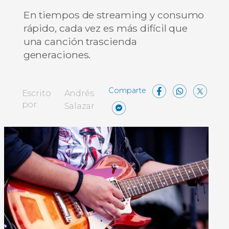
En tiempos de streaming y consumo
rápido, cada vez es más difícil que
una canción trascienda
generaciones.
Facebo
Wha
X
Escrito
Andrés
Messenger
Comparti
por:
Salazar