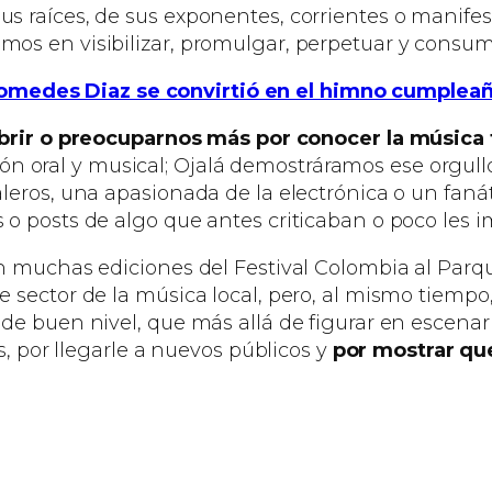
s raíces, de sus exponentes, corrientes o manifes
os en visibilizar, promulgar, perpetuar y consumi
medes Diaz se convirtió en el himno cumplea
rir o preocuparnos más por conocer la música t
ición oral y musical; Ojalá demostráramos ese orgul
eros, una apasionada de la electrónica o un fanáti
o posts de algo que antes criticaban o poco les i
en muchas ediciones del Festival Colombia al Par
 sector de la música local, pero, al mismo tiemp
 de buen nivel, que más allá de figurar en escena
s, por llegarle a nuevos públicos y
por mostrar que