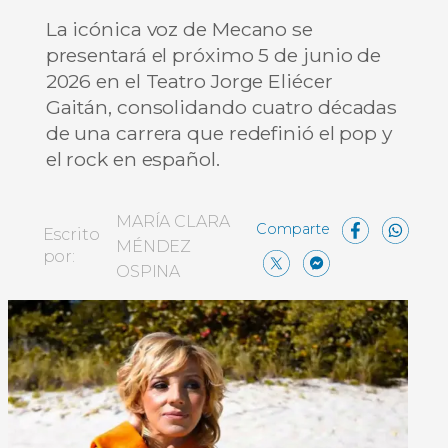
La icónica voz de Mecano se
presentará el próximo 5 de junio de
2026 en el Teatro Jorge Eliécer
Gaitán, consolidando cuatro décadas
de una carrera que redefinió el pop y
el rock en español.
Face
W
MARÍA CLARA
Escrito
MÉNDEZ
X
Messe
Comp
por:
OSPINA