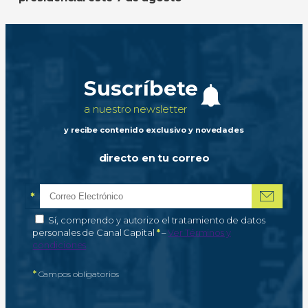
Suscríbete
a nuestro newsletter
y recibe contenido exclusivo y novedades
directo en tu correo
*
Correo electrónico
Campo obligatorio
*
Autorización de tratamiento de datos personales
Sí, comprendo y autorizo el tratamiento de datos
Campo obligatorio
personales de Canal Capital
*
–
Ver Términos y
condiciones
*
Campos obligatorios