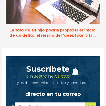
La foto de su hijo podría propiciar el inicio
de un delito: el riesgo del ‘deepfake’ y las
IA
Suscríbete
a nuestro newsletter
y recibe contenido exclusivo y novedades
directo en tu correo