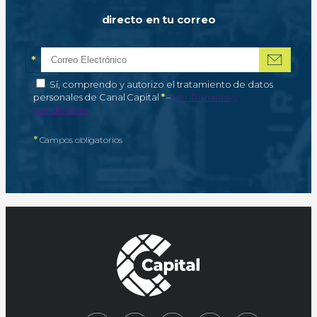
directo en tu correo
*
Correo electrónico
Campo obligatorio
*
Autorización de tratamiento de datos personales
Sí, comprendo y autorizo el tratamiento de datos
Campo obligatorio
personales de Canal Capital
*
–
Ver Términos y
condiciones
*
Campos obligatorios