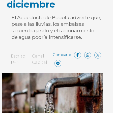
diciembre
El Acueducto de Bogotá advierte que,
pese a las lluvias, los embalses
siguen bajando y el racionamiento
de agua podría intensificarse.
Facebo
What
X
Escrito
Canal
Messenger
Compartir
por:
Capital