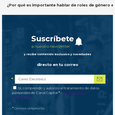
¿Por qué es importante hablar de roles de género e
Suscríbete
a nuestro newsletter
y recibe contenido exclusivo y novedades
directo en tu correo
*
Correo electrónico
Campo obligatorio
*
Autorización de tratamiento de datos personales
Sí, comprendo y autorizo el tratamiento de datos
Campo obligatorio
personales de Canal Capital
*
–
Ver Términos y
condiciones
*
Campos obligatorios