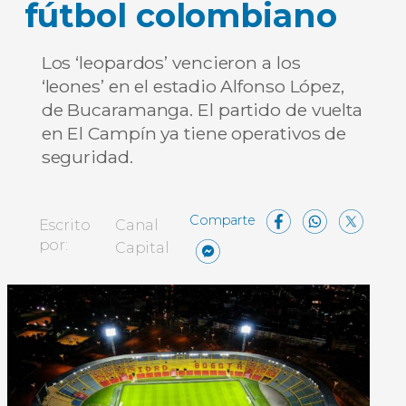
fútbol colombiano
Los ‘leopardos’ vencieron a los
‘leones’ en el estadio Alfonso López,
de Bucaramanga. El partido de vuelta
en El Campín ya tiene operativos de
seguridad.
Facebo
What
X
Escrito
Canal
Messenger
Compartir
por:
Capital