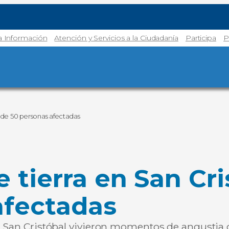
la Información
Atención y Servicios a la Ciudadanía
Participa
P
 de 50 personas afectadas
 tierra en San Cr
afectadas
n San Cristóbal vivieron momentos de angustia d