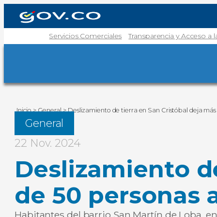
Servicios Comerciales
Transparencia y Acceso a 
Inicio
>
General
>
Deslizamiento de tierra en San Cristóbal deja más
General
22 Nov. 2024
Deslizamiento de
de 50 personas 
Habitantes del barrio San Martín de Loba, e