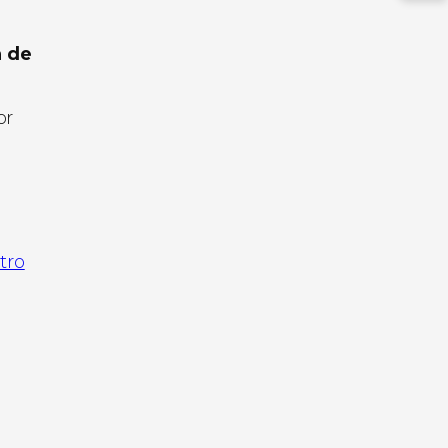
n de
or
tro