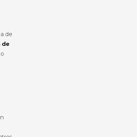
da de
 de
 lo
ó
an
otros