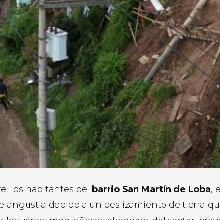
, los habitantes del
barrio San Martín de Loba
, 
e angustia debido a un deslizamiento de tierra q