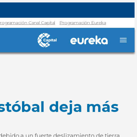
rogramación Canal Capital
Programación Eureka
istóbal deja más
ebido a un fuerte deslizamiento de tierra.