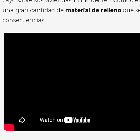
cayó sobre sus viviendas. El incidente, ocurrido 
una gran cantidad de
material de relleno
que se
consecuencias.