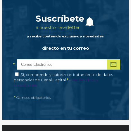
Suscríbete
a nuestro newsletter
y recibe contenido exclusivo y novedades
directo en tu correo
*
Correo electrónico
Campo obligatorio
*
Autorización de tratamiento de datos personales
Sí, comprendo y autorizo el tratamiento de datos
Campo obligatorio
personales de Canal Capital
*
–
Ver Términos y
condiciones
*
Campos obligatorios