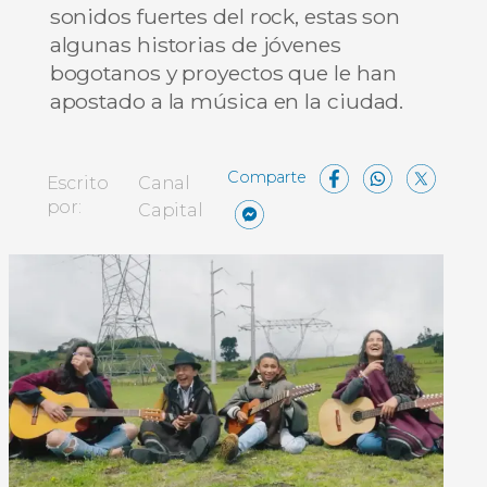
sonidos fuertes del rock, estas son
algunas historias de jóvenes
bogotanos y proyectos que le han
apostado a la música en la ciudad.
Facebo
What
X
Escrito
Canal
Messenger
Compartir
por:
Capital