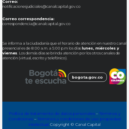
Correo:
notificacionesjudiciales@canalcapital.gov.co
Correo correspondencia:
correspondencia@canalcapital.gov.co
Se informa a la ciudadanía que el horario de atención en nuestro canal
presencial es de 8:00 a.m. a 5:00 p.m los días
lunes, miércoles y
viernes
. Los demás días se brinda atención por los otros canales de
atención (virtual, escrito y telefónico).
bogota.gov.co
Política de tratamiento de datos personales
–
Términos y
Condiciones
–
Términos y condiciones de uso propiedad
intelectual
Copyright © Canal Capital