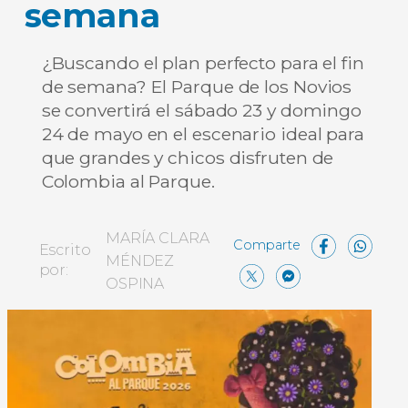
semana
¿Buscando el plan perfecto para el fin
de semana? El Parque de los Novios
se convertirá el sábado 23 y domingo
24 de mayo en el escenario ideal para
que grandes y chicos disfruten de
Colombia al Parque.
Face
W
MARÍA CLARA
Escrito
MÉNDEZ
X
Messe
Comp
por:
OSPINA