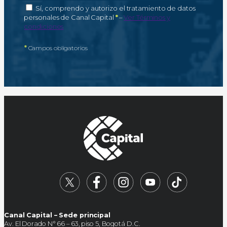
Autorización de tratamiento de datos personales
Sí, comprendo y autorizo el tratamiento de datos
Campo obligatorio
personales de Canal Capital
*
–
Ver Términos y
condiciones
*
Campos obligatorios
Canal Capital – Sede principal
Av. El Dorado N° 66 – 63, piso 5, Bogotá D.C.