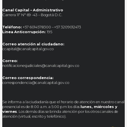
Canal Capital – Administrativo
Carrera 11ª N° 69 -43 – Bogotá D.C.
Teléfono:
+57 6014578300 – +57 3209012473
Linea Anticorrupción:
195
Correo atención al ciudadano:
ccapital@canalcapital.gov.co
Correo:
notificacionesjudiciales@canalcapital.gov.co
Correo correspondencia:
correspondencia@canalcapital.gov.co
Se informa a la ciudadanía que el horario de atención en nuestro canal
presencial es de 8:00 a.m. a 5:00 p.m los días
lunes, miércoles y
viernes
. Los demás días se brinda atención por los otros canales de
atención (virtual, escrito y telefónico).