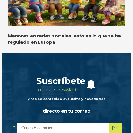
Menores en redes sociales: esto es lo que se ha
regulado en Europa
Suscríbete
a nuestro newsletter
y recibe contenido exclusivo y novedades
directo en tu correo
*
Correo electrónico
Campo obligatorio
*