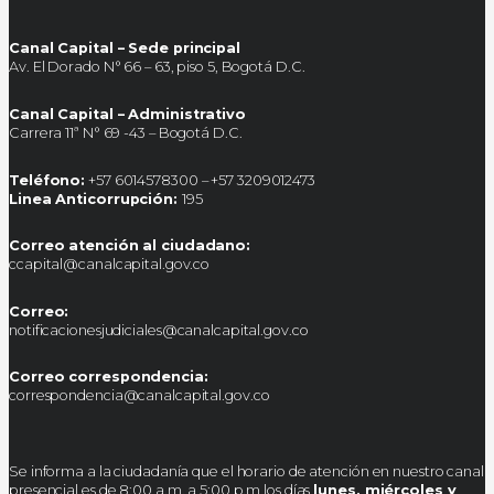
Canal Capital – Sede principal
Av. El Dorado N° 66 – 63, piso 5, Bogotá D.C.
Canal Capital – Administrativo
Carrera 11ª N° 69 -43 – Bogotá D.C.
Teléfono:
+57 6014578300 – +57 3209012473
Linea Anticorrupción:
195
Correo atención al ciudadano:
ccapital@canalcapital.gov.co
Correo:
notificacionesjudiciales@canalcapital.gov.co
Correo correspondencia:
correspondencia@canalcapital.gov.co
Se informa a la ciudadanía que el horario de atención en nuestro canal
presencial es de 8:00 a.m. a 5:00 p.m los días
lunes, miércoles y