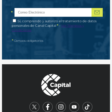
*
Correo electrónico
Campo obligatorio
*
Autorización de tratamiento de datos personales
Sí, comprendo y autorizo el tratamiento de datos
Campo obligatorio
personales de Canal Capital
*
–
Ver Términos y
condiciones
*
Campos obligatorios