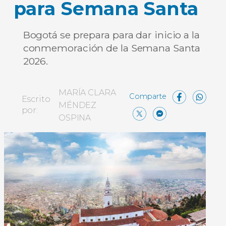
para Semana Santa
Bogotá se prepara para dar inicio a la
conmemoración de la Semana Santa
2026.
Face
W
MARÍA CLARA
Escrito
MÉNDEZ
X
Messe
Comp
por:
OSPINA