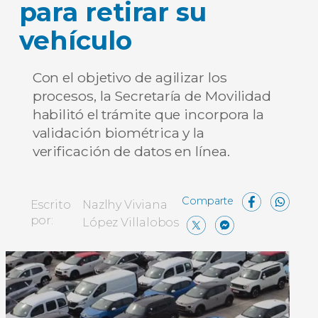
para retirar su
vehículo
Con el objetivo de agilizar los
procesos, la Secretaría de Movilidad
habilitó el trámite que incorpora la
validación biométrica y la
verificación de datos en línea.
Face
W
Escrito
Nazlhy Viviana
X
Messe
Comp
por:
López Villalobos