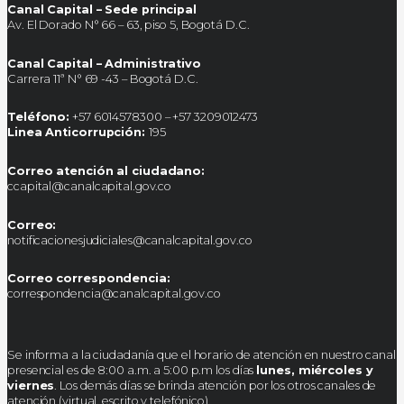
Canal Capital – Sede principal
Av. El Dorado N° 66 – 63, piso 5, Bogotá D.C.
Canal Capital – Administrativo
Carrera 11ª N° 69 -43 – Bogotá D.C.
Teléfono:
+57 6014578300 – +57 3209012473
Linea Anticorrupción:
195
Correo atención al ciudadano:
ccapital@canalcapital.gov.co
Correo:
notificacionesjudiciales@canalcapital.gov.co
Correo correspondencia:
correspondencia@canalcapital.gov.co
Se informa a la ciudadanía que el horario de atención en nuestro canal
presencial es de 8:00 a.m. a 5:00 p.m los días
lunes, miércoles y
viernes
. Los demás días se brinda atención por los otros canales de
atención (virtual, escrito y telefónico).