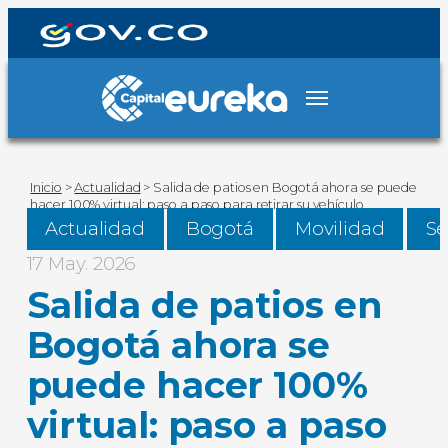
Inicio
>
Actualidad
>
Salida de patios en Bogotá ahora se puede
hacer 100% virtual: paso a paso para retirar su vehículo
Actualidad
Bogotá
Movilidad
Se
17 May. 2026
Salida de patios en
Bogotá ahora se
puede hacer 100%
virtual: paso a paso