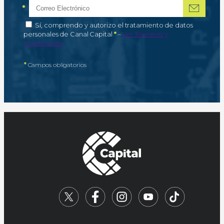
*
Correo electrónico
Campo obligatorio
*
Autorización de tratamiento de datos personales
Sí, comprendo y autorizo el tratamiento de datos
Campo obligatorio
personales de Canal Capital
*
–
Ver Términos y
condiciones
*
Campos obligatorios