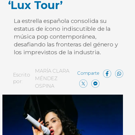
‘Lux Tour’
La estrella española consolida su
estatus de ícono indiscutible de la
música pop contemporánea,
desafiando las fronteras del género y
los imprevistos de la industria.
Face
W
MARÍA CLARA
Escrito
MÉNDEZ
X
Messe
Comp
por:
OSPINA