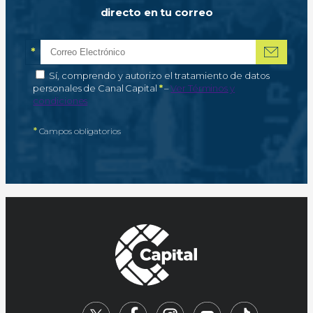
directo en tu correo
*
Correo electrónico
Campo obligatorio
*
Autorización de tratamiento de datos personales
Sí, comprendo y autorizo el tratamiento de datos
Campo obligatorio
personales de Canal Capital
*
–
Ver Términos y
condiciones
*
Campos obligatorios