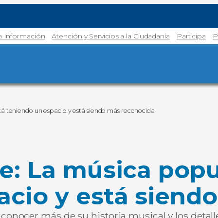
la Información
Atención y Servicios a la Ciudadanía
Participa
P
stá teniendo un espacio y está siendo más reconocida
e: La música popul
acio y está siend
onocer más de su historia musical y los detalle