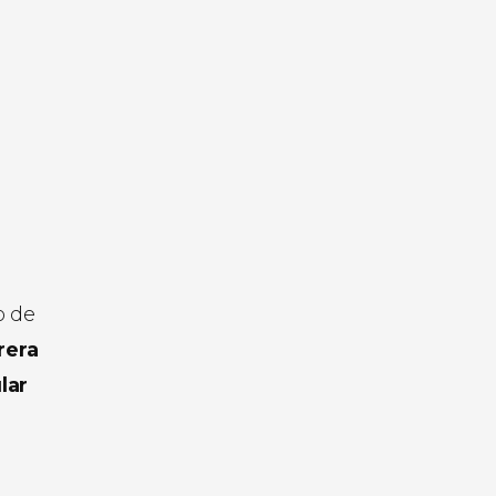
o de
rera
lar