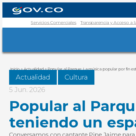
Servicios Comerciales
Transparencia y Acceso a 
Inicio
>
Actualidad
>
Popular al Parque: La música popular por fin e
Actualidad
Cultura
5 Jun. 2026
Popular al Parqu
teniendo un esp
Conversamos con cantante Pipe Jaime para c