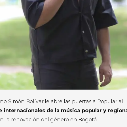
no Simón Bolívar le abre las puertas a Popular al
e internacionales de la música popular y regiona
n la renovación del género en Bogotá.