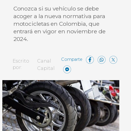
Conozca si su vehículo se debe
acoger a la nueva normativa para
motocicletas en Colombia, que
entrará en vigor en noviembre de
2024.
Facebo
What
X
Escrito
Canal
Messenger
Compartir
por:
Capital