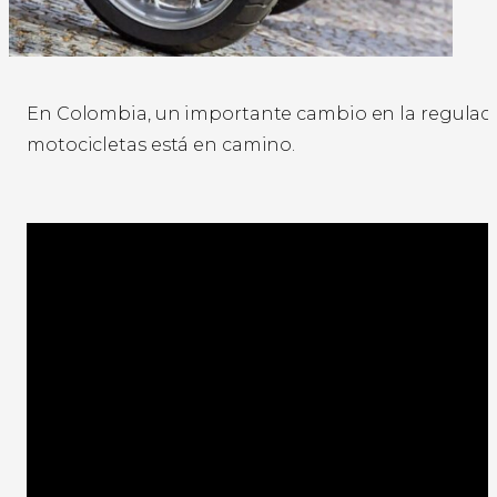
En Colombia, un importante cambio en la regulac
motocicletas está en camino.