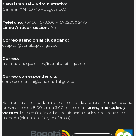
Canal Capital – Administrativo
Carrera 11ª N° 69 -43 – Bogotá D.C.
Teléfono:
+57 6014578300 – +57 3209012473
Linea Anticorrupción:
195
Correo atención al ciudadano:
ccapital@canalcapital.gov.co
Correo:
notificacionesjudiciales@canalcapital.gov.co
Correo correspondencia:
correspondencia@canalcapital.gov.co
Se informa a la ciudadanía que el horario de atención en nuestro canal
presencial es de 8:00 a.m. a 5:00 p.m los días
lunes, miércoles y
viernes
. Los demás días se brinda atención por los otros canales de
atención (virtual, escrito y telefónico).