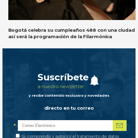
Bogotá celebra su cumpleaños 488 con una ciudad l
así será la programación de la Filarmónica
Suscríbete
a nuestro newsletter
y recibe contenido exclusivo y novedades
directo en tu correo
*
Correo electrónico
Campo obligatorio
*
Autorización de tratamiento de datos personales
Sí, comprendo y autorizo el tratamiento de datos