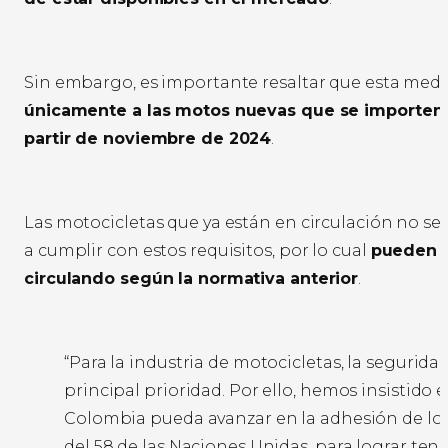
Sin embargo, es importante resaltar que esta medi
únicamente a las motos nuevas que se importen
partir de noviembre de 2024
.
Las motocicletas que ya están en circulación no se
a cumplir con estos requisitos, por lo cual
pueden s
circulando según la normativa anterior
.
“Para la industria de motocicletas, la seguridad 
principal prioridad. Por ello, hemos insistido 
Colombia pueda avanzar en la adhesión de lo
del 58 de las Naciones Unidas, para lograr ten