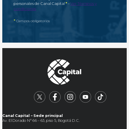
Campo obligatorio
personales de Canal Capital
*
–
Ver Términos y
condiciones
*
Campos obligatorios
Canal Capital – Sede principal
Av. El Dorado N° 66 – 63, piso 5, Bogotá D.C.