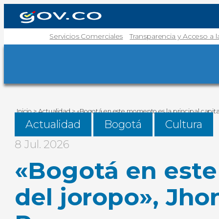
Servicios Comerciales
Transparencia y Acceso a 
Inicio
>
Actualidad
>
«Bogotá en este momento es la principal capita
Actualidad
Bogotá
Cultura
8 Jul. 2026
«Bogotá en este 
del joropo», Jho