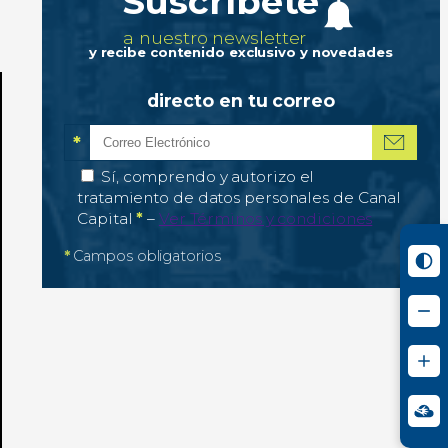
Suscríbete
a nuestro newsletter
y recibe contenido exclusivo y novedades
directo en tu correo
*
Correo electrónico
Campo obligatorio
*
Autorización de tratamiento de datos personale
Sí, comprendo y autorizo el
tratamiento de datos personales de Canal
Campo obligatorio
Capital
*
–
Ver Términos y condiciones
*
Campos obligatorios