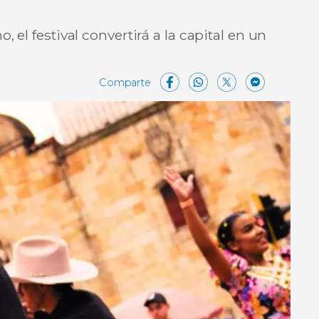
 el festival convertirá a la capital en un
Facebook
WhatsAp
X
Mes
C