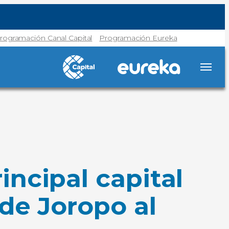
rogramación Canal Capital
Programación Eureka
ncipal capital
de Joropo al