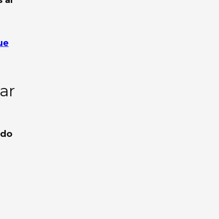
ue
ar
ndo