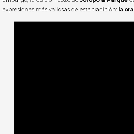
embargo, la edición 2026 de
Joropo al Parque
q
expresiones más valiosas de esta tradición:
la or