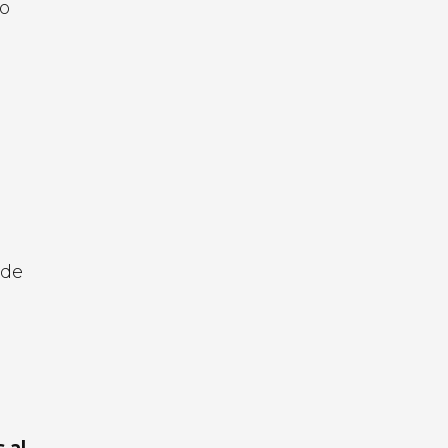
no
 de
 al