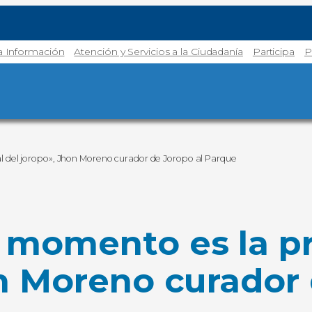
la Información
Atención y Servicios a la Ciudadanía
Participa
P
l del joropo», Jhon Moreno curador de Joropo al Parque
momento es la pri
n Moreno curador 