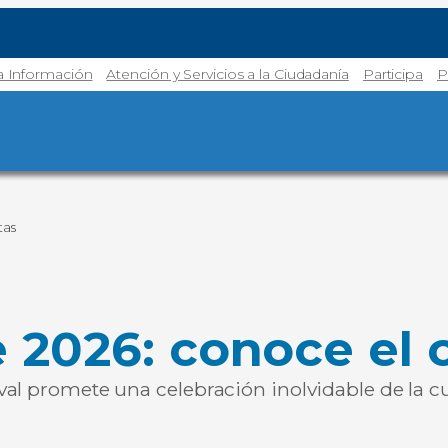
la Información
Atención y Servicios a la Ciudadanía
Participa
P
tas
 2026: conoce el c
l promete una celebración inolvidable de la cultu