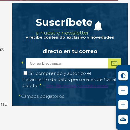
Suscríbete
a nuestro newsletter
y recibe contenido exclusivo y novedades
as
directo en tu correo
*
Correo electrónico
Campo obligatorio
*
Autorización de tratamiento de datos personale
Sí, comprendo y autorizo el
tratamiento de datos personales de Canal
Campo obligatorio
Capital
*
–
Ver Términos y condiciones
*
Campos obligatorios
ano