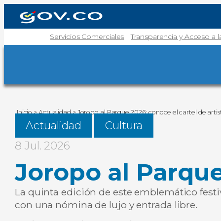
Servicios Comerciales
Transparencia y Acceso a 
Inicio
>
Actualidad
>
Joropo al Parque 2026: conoce el cartel de artis
Actualidad
Cultura
8 Jul. 2026
Joropo al Parque
La quinta edición de este emblemático festiva
con una nómina de lujo y entrada libre.