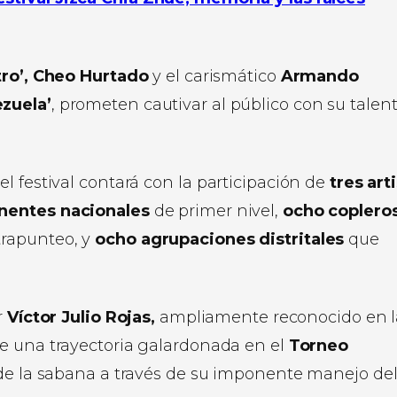
tro’, Cheo Hurtado
y el carismático
Armando
ezuela’
, prometen cautivar al público con su talent
l festival contará con la participación de
tres art
nentes nacionales
de primer nivel,
ocho coplero
trapunteo, y
ocho agrupaciones distritales
que
r
Víctor Julio Rojas,
ampliamente reconocido en l
ne una trayectoria galardonada en el
Torneo
de la sabana a través de su imponente manejo de