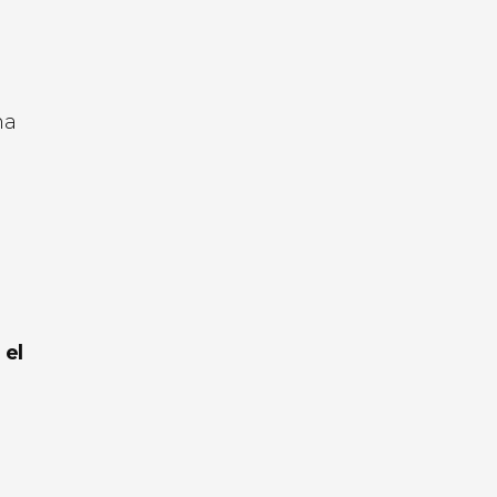
ma
 el