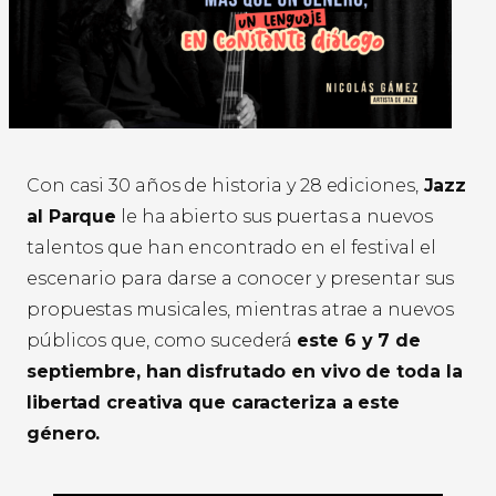
Con casi 30 años de historia y 28 ediciones,
Jazz
al Parque
le ha abierto sus puertas a nuevos
talentos que han encontrado en el festival el
escenario para darse a conocer y presentar sus
propuestas musicales, mientras atrae a nuevos
públicos que, como sucederá
este 6 y 7 de
septiembre, han disfrutado en vivo de toda la
libertad creativa que caracteriza a este
género.