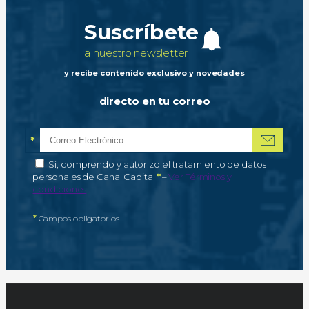
Suscríbete
a nuestro newsletter
y recibe contenido exclusivo y novedades
directo en tu correo
*
Correo electrónico
Campo obligatorio
*
Autorización de tratamiento de datos personales
Sí, comprendo y autorizo el tratamiento de datos
Campo obligatorio
personales de Canal Capital
*
–
Ver Términos y
condiciones
*
Campos obligatorios