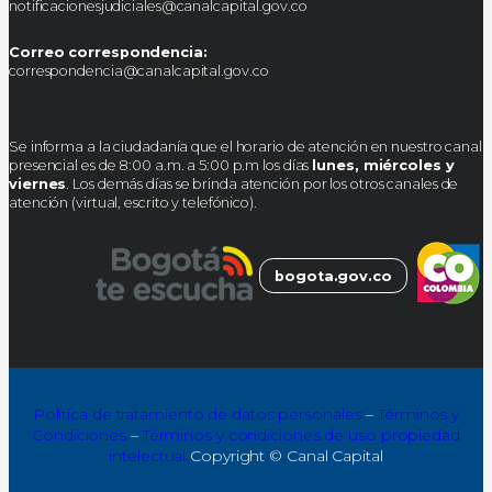
notificacionesjudiciales@canalcapital.gov.co
Correo correspondencia:
correspondencia@canalcapital.gov.co
Se informa a la ciudadanía que el horario de atención en nuestro canal
presencial es de 8:00 a.m. a 5:00 p.m los días
lunes, miércoles y
viernes
. Los demás días se brinda atención por los otros canales de
atención (virtual, escrito y telefónico).
bogota.gov.co
Política de tratamiento de datos personales
–
Términos y
Condiciones
–
Términos y condiciones de uso propiedad
intelectual
Copyright © Canal Capital