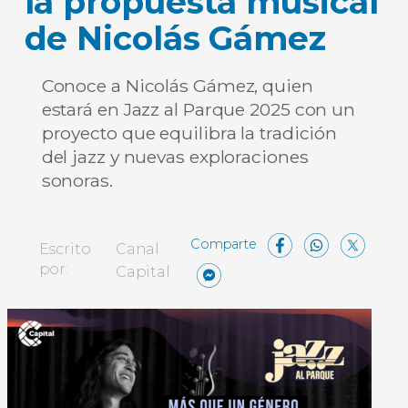
la propuesta musical
de Nicolás Gámez
Conoce a Nicolás Gámez, quien
estará en Jazz al Parque 2025 con un
proyecto que equilibra la tradición
del jazz y nuevas exploraciones
sonoras.
Facebo
What
X
Escrito
Canal
Messenger
Compartir
por:
Capital