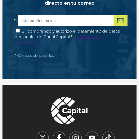
directo en tu correo
*
Correo electrónico
Campo obligatorio
*
Autorización de tratamiento de datos personales
Sí, comprendo y autorizo el tratamiento de datos
Campo obligatorio
personales de Canal Capital
*
–
Ver Términos y
condiciones
*
Campos obligatorios