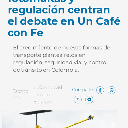
regulación centran
el debate en Un Café
con Fe
El crecimiento de nuevas formas de
transporte plantea retos en
regulación, seguridad vial y control
de tránsito en Colombia.
Face
Wh
Julián David
Escrito
Pinzón
X
Messen
Comp
por:
Bejarano