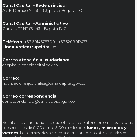
Canal Capital – Sede principal
Av. El Dorado N° 66 – 63, piso 5, Bogotá D.C.
Canal Capital – Administrativo
Carrera 11ª N° 69 -43 – Bogotá D.C.
Teléfono:
+57 6014578300 – +57 3209012473
Linea Anticorrupción:
195
Correo atención al ciudadano:
ccapital@canalcapital.gov.co
Correo:
notificacionesjudiciales@canalcapital.gov.co
Correo correspondencia:
correspondencia@canalcapital.gov.co
Se informa a la ciudadanía que el horario de atención en nuestro canal
presencial es de 8:00 a.m. a 5:00 p.m los días
lunes, miércoles y
viernes
. Los demás días se brinda atención por los otros canales de