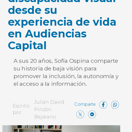
desde su
experiencia de vida
en Audiencias
Capital
A sus 20 años, Sofía Ospina comparte
su historia de baja visión para
promover la inclusión, la autonomía y
el acceso a la información.
Face
Wh
Julián David
Escrito
Pinzón
X
Messen
Comp
por:
Bejarano