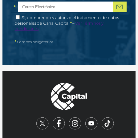
*
Correo electrónico
Campo obligatorio
*
Autorización de tratamiento de datos personales
Sí, comprendo y autorizo el tratamiento de datos
Campo obligatorio
personales de Canal Capital
*
–
Ver Términos y
condiciones
*
Campos obligatorios