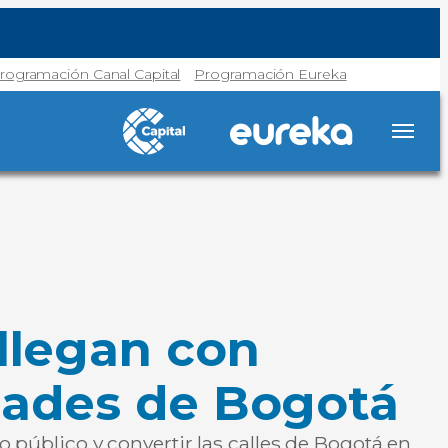
rogramación Canal Capital
Programación Eureka
 llegan con
idades de Bogotá
o público y convertir las calles de Bogotá en