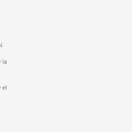
l.
 la
 el