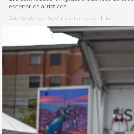
escenarios artísticos.
Escrito por:
Nazlhy Viviana López Villalobos