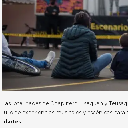
Las localidades de Chapinero, Usaquén y Teusaqu
julio de experiencias musicales y escénicas para t
Idartes.