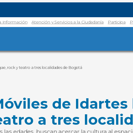
la Información
Atención y Servicios a la Ciudadanía
Participa
P
gae, rock y teatro a tres localidades de Bogotá
óviles de Idartes
eatro a tres local
s las edades, buscan acercar la cultura al espaci