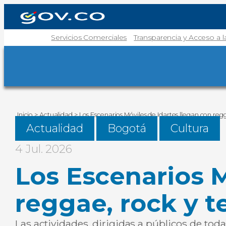
Servicios Comerciales
Transparencia y Acceso a 
Inicio
>
Actualidad
>
Los Escenarios Móviles de Idartes llegan con reg
Actualidad
Bogotá
Cultura
4 Jul. 2026
Los Escenarios M
reggae, rock y t
Las actividades, dirigidas a públicos de toda