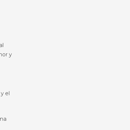
al
mor y
y el
una