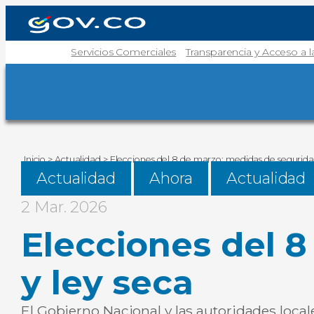
Servicios Comerciales
Transparencia y Acceso a 
Inicio
>
Actualidad
>
Elecciones del 8 de marzo: medidas de segurida
Actualidad
Ahora
Actualidad
2 Mar. 2026
Elecciones del 
y ley seca
El Gobierno Nacional y las autoridades loca