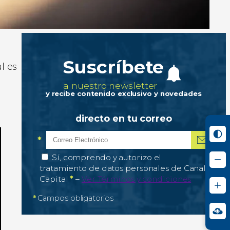
Suscríbete
l es
a nuestro newsletter
y recibe contenido exclusivo y novedades
directo en tu correo
*
Correo electrónico
Campo obligatorio
*
Autorización de tratamiento de datos personale
Sí, comprendo y autorizo el
tratamiento de datos personales de Canal
Campo obligatorio
Capital
*
–
Ver Términos y condiciones
*
Campos obligatorios