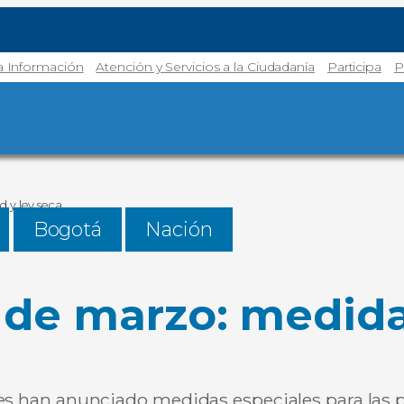
la Información
Atención y Servicios a la Ciudadanía
Participa
P
d y ley seca
Bogotá
Nación
8 de marzo: medid
les han anunciado medidas especiales para las p