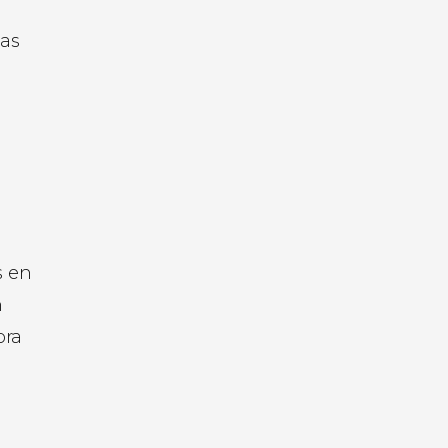
das
s en
n
bra