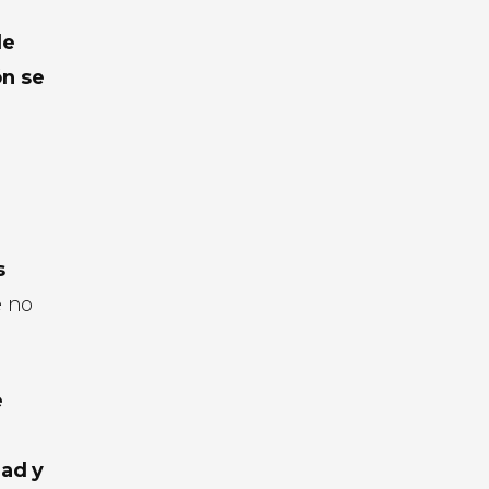
de
ón se
s
e no
e
dad y