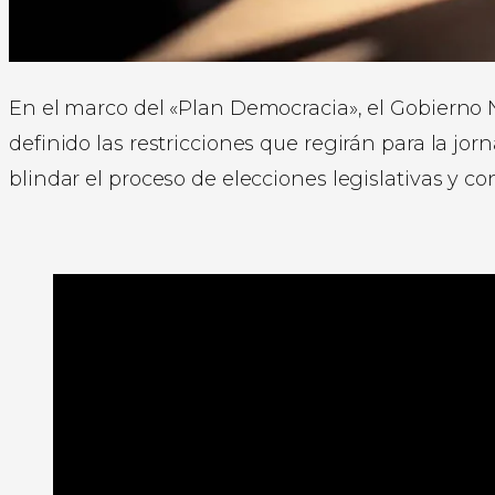
En el marco del «Plan Democracia», el Gobierno 
definido las restricciones que regirán para la jorn
blindar el proceso de elecciones legislativas y con