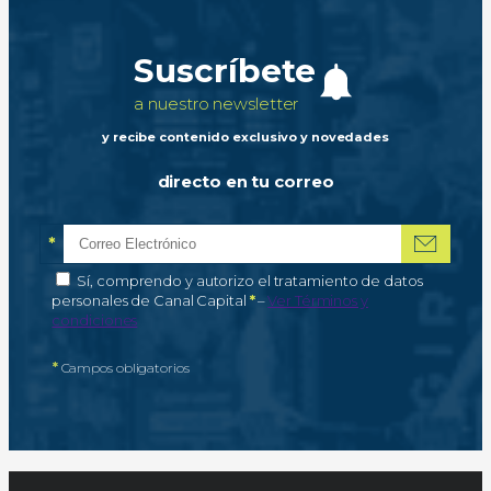
Suscríbete
a nuestro newsletter
y recibe contenido exclusivo y novedades
directo en tu correo
*
Correo electrónico
Campo obligatorio
*
Autorización de tratamiento de datos personales
Sí, comprendo y autorizo el tratamiento de datos
Campo obligatorio
personales de Canal Capital
*
–
Ver Términos y
condiciones
*
Campos obligatorios