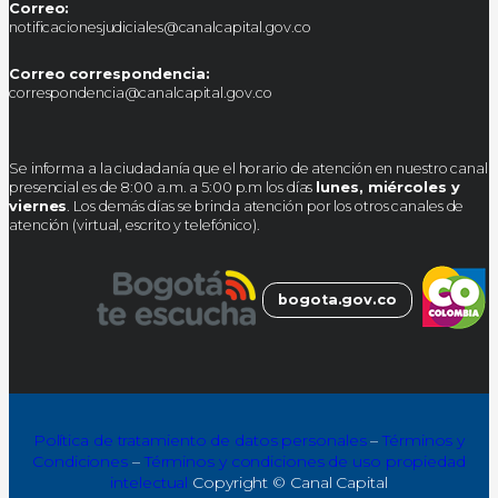
Correo:
notificacionesjudiciales@canalcapital.gov.co
Correo correspondencia:
correspondencia@canalcapital.gov.co
Se informa a la ciudadanía que el horario de atención en nuestro canal
presencial es de 8:00 a.m. a 5:00 p.m los días
lunes, miércoles y
viernes
. Los demás días se brinda atención por los otros canales de
atención (virtual, escrito y telefónico).
bogota.gov.co
Política de tratamiento de datos personales
–
Términos y
Condiciones
–
Términos y condiciones de uso propiedad
intelectual
Copyright © Canal Capital