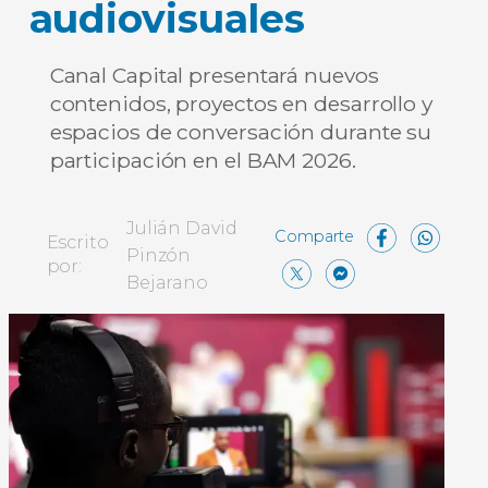
audiovisuales
Canal Capital presentará nuevos
contenidos, proyectos en desarrollo y
espacios de conversación durante su
participación en el BAM 2026.
Face
Wh
Julián David
Escrito
Pinzón
X
Messen
Comp
por:
Bejarano