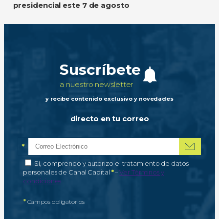
presidencial este 7 de agosto
Suscríbete
a nuestro newsletter
y recibe contenido exclusivo y novedades
directo en tu correo
*
Correo electrónico
Campo obligatorio
*
Autorización de tratamiento de datos personales
Sí, comprendo y autorizo el tratamiento de datos
Campo obligatorio
personales de Canal Capital
*
–
Ver Términos y
condiciones
*
Campos obligatorios