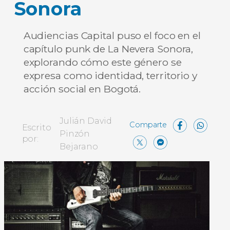
Sonora
Audiencias Capital puso el foco en el
capítulo punk de La Nevera Sonora,
explorando cómo este género se
expresa como identidad, territorio y
acción social en Bogotá.
Face
Wh
Julián David
Escrito
Pinzón
X
Messen
Comp
por:
Bejarano