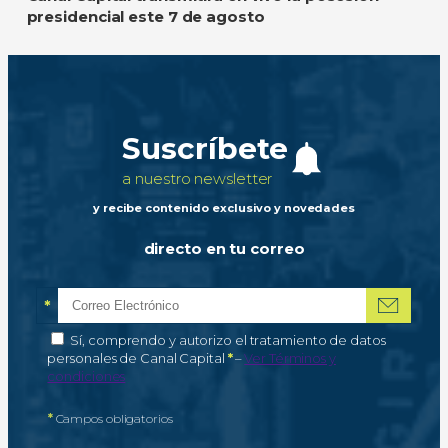
presidencial este 7 de agosto
Suscríbete
a nuestro newsletter
y recibe contenido exclusivo y novedades
directo en tu correo
*
Correo electrónico
Campo obligatorio
*
Autorización de tratamiento de datos personales
Sí, comprendo y autorizo el tratamiento de datos
Campo obligatorio
personales de Canal Capital
*
–
Ver Términos y
condiciones
*
Campos obligatorios