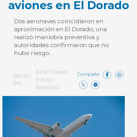
aviones en El Dorado
Dos aeronaves coincidieron en
aproximación en El Dorado; una
realizó maniobra preventiva y
autoridades confirmaron que no
hubo riesgo.
Face
Wh
Julián David
Escrito
Pinzón
X
Messen
Comp
por:
Bejarano