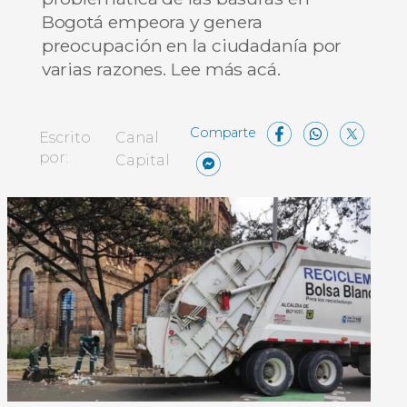
Bogotá empeora y genera
preocupación en la ciudadanía por
varias razones. Lee más acá.
Facebo
What
X
Escrito
Canal
Messenger
Compartir
por:
Capital