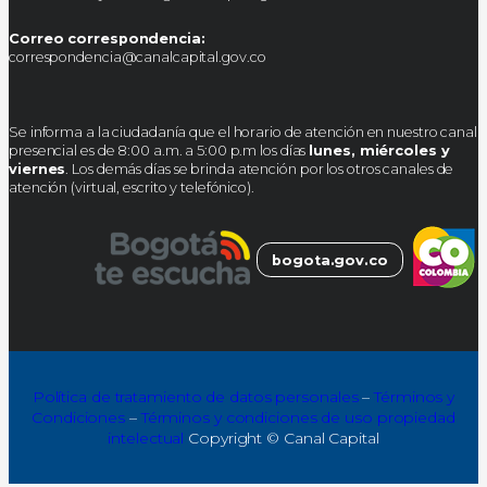
Correo correspondencia:
correspondencia@canalcapital.gov.co
Se informa a la ciudadanía que el horario de atención en nuestro canal
presencial es de 8:00 a.m. a 5:00 p.m los días
lunes, miércoles y
viernes
. Los demás días se brinda atención por los otros canales de
atención (virtual, escrito y telefónico).
bogota.gov.co
Política de tratamiento de datos personales
–
Términos y
Condiciones
–
Términos y condiciones de uso propiedad
intelectual
Copyright © Canal Capital