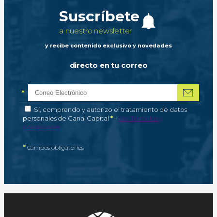
Suscríbete
a nuestro newsletter
y recibe contenido exclusivo y novedades
directo en tu correo
*
Correo electrónico
Campo obligatorio
*
Autorización de tratamiento de datos personales
Sí, comprendo y autorizo el tratamiento de datos
Campo obligatorio
personales de Canal Capital
*
–
Ver Términos y
condiciones
*
Campos obligatorios