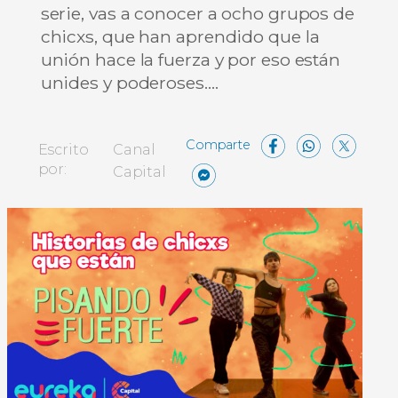
serie, vas a conocer a ocho grupos de
chicxs, que han aprendido que la
unión hace la fuerza y por eso están
unides y poderoses….
Facebo
What
X
Escrito
Canal
Messenger
Compartir
por:
Capital