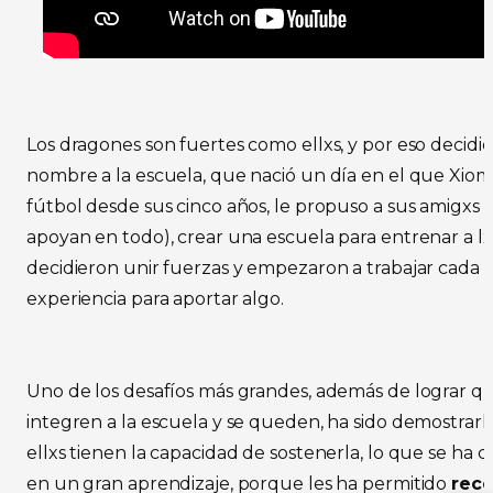
Los dragones son fuertes como ellxs, y por eso decidi
nombre a la escuela, que nació un día en el que Xio
fútbol desde sus cinco años, le propuso a sus amigxs 
apoyan en todo), crear una escuela para entrenar a lxs
decidieron unir fuerzas y empezaron a trabajar cada
experiencia para aportar algo.
Uno de los desafíos más grandes, además de lograr que
integren a la escuela y se queden, ha sido demostrarl
ellxs tienen la capacidad de sostenerla, lo que se ha
en un gran aprendizaje, porque les ha permitido
rec