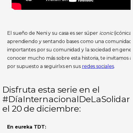
El sueño de Neni y su casa es ser súper
iconic
(icónica
aprendiendo y sentando bases como una comunidad 
importantes por su comunidad y la sociedad en genera
conocer mucho más sobre esta historia, te invitamos a
por supuesto a seguirlxs en sus
redes sociales
.
Disfruta esta serie en el
#DíaInternacionalDeLaSolid
el 20 de diciembre:
En eureka TDT: