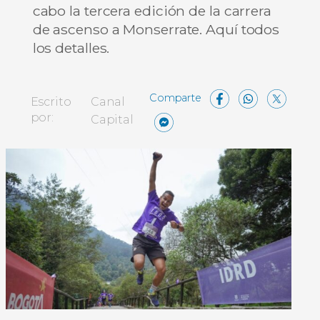
cabo la tercera edición de la carrera
de ascenso a Monserrate. Aquí todos
los detalles.
Facebo
What
X
Escrito
Canal
Messenger
Compartir
por:
Capital