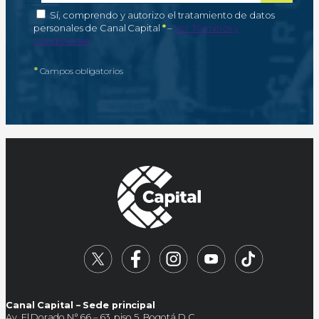
Autorización de tratamiento de datos personales
Sí, comprendo y autorizo el tratamiento de datos
Campo obligatorio
personales de Canal Capital
*
–
Ver Términos y
condiciones
*
Campos obligatorios
Canal Capital – Sede principal
Av. El Dorado N° 66 – 63, piso 5, Bogotá D.C.