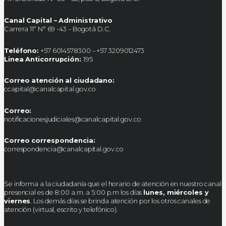
Canal Capital – Administrativo
Carrera 11ª N° 69 -43 – Bogotá D.C.
Teléfono:
+57 6014578300 – +57 3209012473
Linea Anticorrupción:
195
Correo atención al ciudadano:
ccapital@canalcapital.gov.co
Correo:
notificacionesjudiciales@canalcapital.gov.co
Correo correspondencia:
correspondencia@canalcapital.gov.co
Se informa a la ciudadanía que el horario de atención en nuestro canal
presencial es de 8:00 a.m. a 5:00 p.m los días
lunes, miércoles y
viernes
. Los demás días se brinda atención por los otros canales de
atención (virtual, escrito y telefónico).