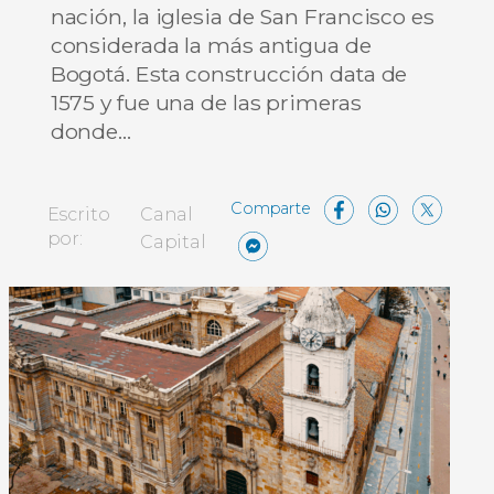
nación, la iglesia de San Francisco es
considerada la más antigua de
Bogotá. Esta construcción data de
1575 y fue una de las primeras
donde…
Facebo
What
X
Escrito
Canal
Messenger
Compartir
por:
Capital