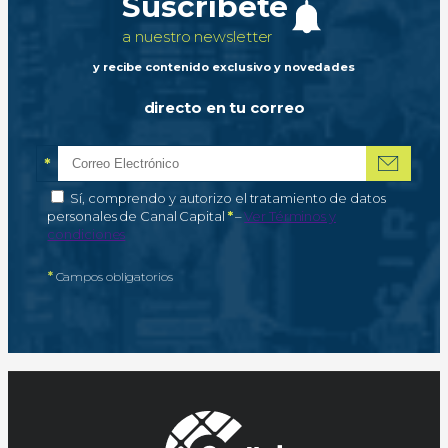
Suscríbete
a nuestro newsletter
y recibe contenido exclusivo y novedades
directo en tu correo
*
Correo electrónico
Campo obligatorio
*
Autorización de tratamiento de datos personales
Sí, comprendo y autorizo el tratamiento de datos
Campo obligatorio
personales de Canal Capital
*
–
Ver Términos y
condiciones
*
Campos obligatorios