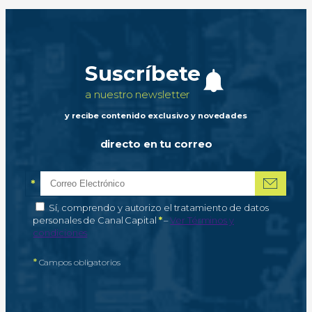
Suscríbete
a nuestro newsletter
y recibe contenido exclusivo y novedades
directo en tu correo
*
Correo electrónico
Campo obligatorio
*
Autorización de tratamiento de datos personales
Sí, comprendo y autorizo el tratamiento de datos
Campo obligatorio
personales de Canal Capital
*
–
Ver Términos y
condiciones
*
Campos obligatorios