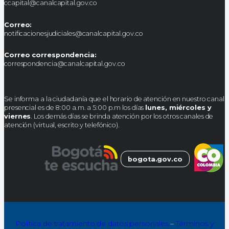
ccapital@canalcapital.gov.co
Correo:
notificacionesjudiciales@canalcapital.gov.co
Correo correspondencia:
correspondencia@canalcapital.gov.co
Se informa a la ciudadanía que el horario de atención en nuestro canal
presencial es de 8:00 a.m. a 5:00 p.m los días
lunes, miércoles y
viernes
. Los demás días se brinda atención por los otros canales de
atención (virtual, escrito y telefónico).
bogota.gov.co
Política de tratamiento de datos personales
–
Términos y