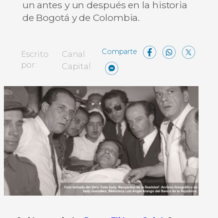
un antes y un después en la historia
de Bogotá y de Colombia.
Facebo
What
X
Escrito
Canal
Messenger
Compartir
por:
Capital