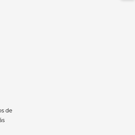
os de
ás