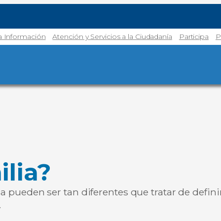
la Información
Atención y Servicios a la Ciudadanía
Participa
P
lia?
ida pueden ser tan diferentes que tratar de defi
…