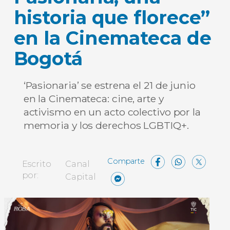
historia que florece”
en la Cinemateca de
Bogotá
‘Pasionaria’ se estrena el 21 de junio
en la Cinemateca: cine, arte y
activismo en un acto colectivo por la
memoria y los derechos LGBTIQ+.
Facebo
What
X
Escrito
Canal
Messenger
Compartir
por:
Capital