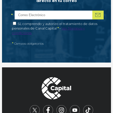
directo en tu correo
*
Correo electrónico
Campo obligatorio
*
Autorización de tratamiento de datos personales
Sí, comprendo y autorizo el tratamiento de datos
Campo obligatorio
personales de Canal Capital
*
–
Ver Términos y
condiciones
*
Campos obligatorios