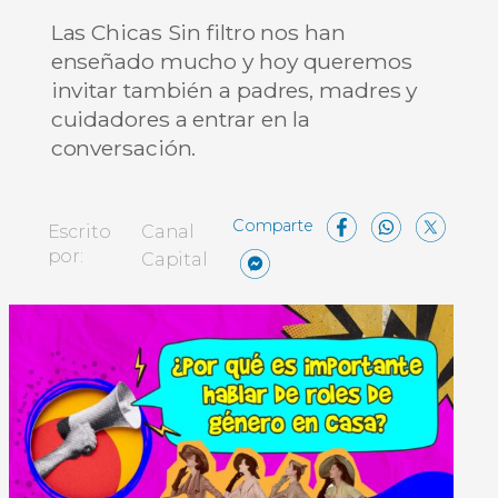
Las Chicas Sin filtro nos han
enseñado mucho y hoy queremos
invitar también a padres, madres y
cuidadores a entrar en la
conversación.
Facebo
What
X
Escrito
Canal
Messenger
Compartir
por:
Capital