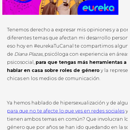
Tenemos derecho a expresar mis opiniones y a pon
diferentes temas que afectan mi desarrollo persona
eso hoy en #eurekaTuCanal te compartimos alguna
de
Diana Plazas
, psicóloga con experiencia en áreas 
psicosocial,
para que tengas más herramientas a l
hablar en casa sobre roles de género
y la represe
chicas en los medios de comunicación.
Ya hemos hablado de hipersexualización y de alg
para que no te afecte lo que ves en redes sociales
y,
tienen ambos temas en común? Que involucran los
género que por años se han ido quedando en la s