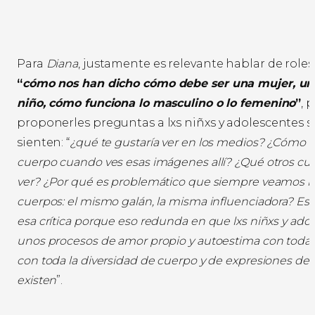
Para
Diana
, justamente es relevante hablar de role
“
cómo nos han dicho cómo debe ser una mujer, un
niño, cómo funciona lo masculino o lo femenino
”
, 
proponerles preguntas a lxs niñxs y adolescentes 
sienten: “
¿qué te gustaría ver en los medios? ¿Cómo t
cuerpo cuando ves esas imágenes allí? ¿Qué otros cue
ver? ¿Por qué es problemático que siempre veamos 
cuerpos: el mismo galán, la misma influenciadora? Es
esa crítica porque eso redunda en que lxs niñxs y ad
unos procesos de amor propio y autoestima con todas 
con toda la diversidad de cuerpo y de expresiones de
existen
”.