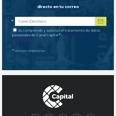
directo en tu correo
*
Correo electrónico
Campo obligatorio
*
Autorización de tratamiento de datos personales
Sí, comprendo y autorizo el tratamiento de datos
Campo obligatorio
personales de Canal Capital
*
–
Ver Términos y
condiciones
*
Campos obligatorios