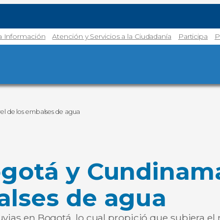
la Información
Atención y Servicios a la Ciudadanía
Participa
P
vel de los embalses de agua
ogotá y Cundinama
alses de agua
uvias en Bogotá, lo cual propició que subiera el