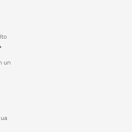
lto
%
.
n un
gua