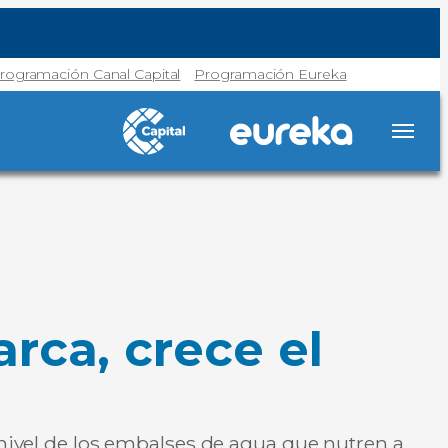
rogramación Canal Capital
Programación Eureka
rca, crece el
 nivel de los embalses de agua que nutren a