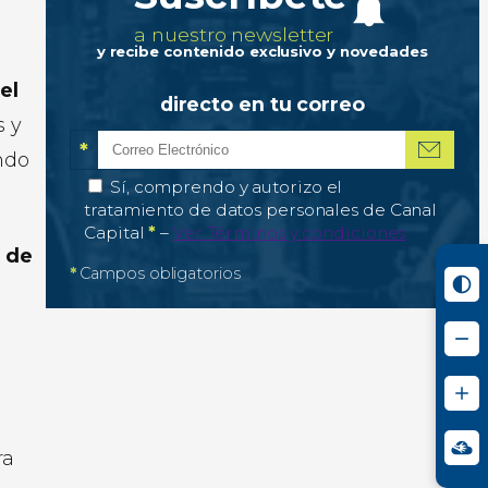
a nuestro newsletter
y recibe contenido exclusivo y novedades
el
directo en tu correo
s y
*
ndo
Correo electrónico
Campo obligatorio
*
Autorización de tratamiento de datos personale
Sí, comprendo y autorizo el
tratamiento de datos personales de Canal
Campo obligatorio
Capital
*
–
Ver Términos y condiciones
2 de
*
Campos obligatorios
ra