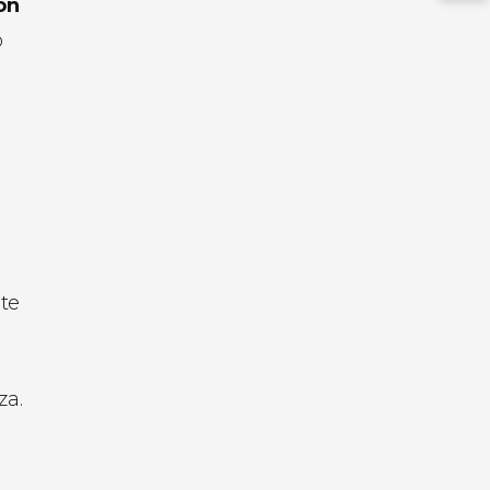
on
o
l
te
za.
a