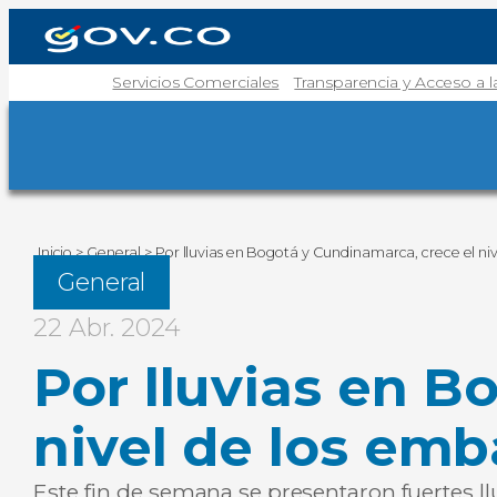
Servicios Comerciales
Transparencia y Acceso a 
Inicio
>
General
>
Por lluvias en Bogotá y Cundinamarca, crece el ni
General
22 Abr. 2024
Por lluvias en B
nivel de los emb
Este fin de semana se presentaron fuertes ll