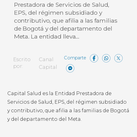
Prestadora de Servicios de Salud,
EPS, del régimen subsidiado y
contributivo, que afilia a las familias
de Bogotá y del departamento del
Meta. La entidad lleva…
Facebo
What
X
Escrito
Canal
Messenger
Compartir
por:
Capital
Capital Salud es la Entidad Prestadora de
Servicios de Salud, EPS, del régimen subsidiado
y contributivo, que afilia a las familias de Bogotá
y del departamento del Meta.