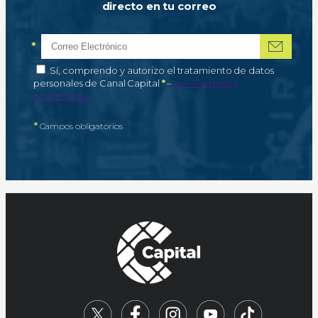
directo en tu correo
*
Correo electrónico
Campo obligatorio
*
Autorización de tratamiento de datos personales
Sí, comprendo y autorizo el tratamiento de datos
Campo obligatorio
personales de Canal Capital
*
–
Ver Términos y
condiciones
*
Campos obligatorios