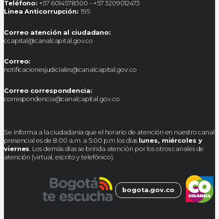
Teléfono:
+57 6014578300 – +57 3209012473
Linea Anticorrupción:
195
Correo atención al ciudadano:
ccapital@canalcapital.gov.co
Correo:
notificacionesjudiciales@canalcapital.gov.co
Correo correspondencia:
correspondencia@canalcapital.gov.co
Se informa a la ciudadanía que el horario de atención en nuestro canal
presencial es de 8:00 a.m. a 5:00 p.m los días
lunes, miércoles y
viernes
. Los demás días se brinda atención por los otros canales de
atención (virtual, escrito y telefónico).
bogota.gov.co