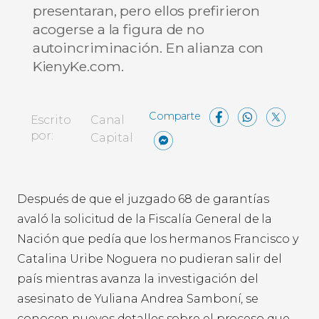
presentaran, pero ellos prefirieron
acogerse a la figura de no
autoincriminación. En alianza con
KienyKe.com.
Facebo
What
X
Escrito
Canal
Messenger
Compartir
por:
Capital
Después de que el juzgado 68 de garantías
avaló la solicitud de la Fiscalía General de la
Nación que pedía que los hermanos Francisco y
Catalina Uribe Noguera no pudieran salir del
país mientras avanza la investigación del
asesinato de Yuliana Andrea Samboní, se
conocen nuevos detalles sobre el proceso que