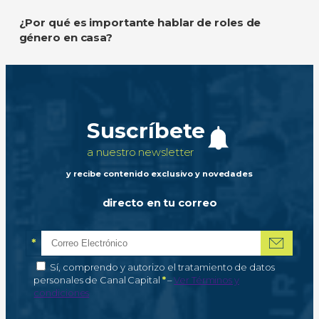
¿Por qué es importante hablar de roles de
género en casa?
Suscríbete
a nuestro newsletter
y recibe contenido exclusivo y novedades
directo en tu correo
*
Correo electrónico
Campo obligatorio
*
Autorización de tratamiento de datos personales
Sí, comprendo y autorizo el tratamiento de datos
Campo obligatorio
personales de Canal Capital
*
–
Ver Términos y
condiciones