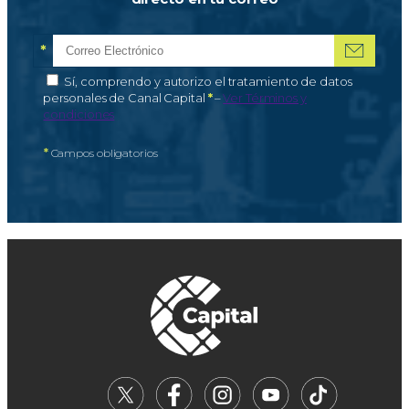
*
Correo electrónico
Campo obligatorio
*
Autorización de tratamiento de datos personales
Sí, comprendo y autorizo el tratamiento de datos
Campo obligatorio
personales de Canal Capital
*
–
Ver Términos y
condiciones
*
Campos obligatorios