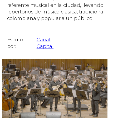
referente musical en la ciudad, llevando
repertorios de música clásica, tradicional
colombiana y popular a un público…
Facebook
Whats
X
Me
Escrito
Canal
Comparti
por:
Capital