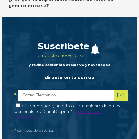
género en casa?
Suscríbete
a nuestro newsletter
y recibe contenido exclusivo y novedades
directo en tu correo
*
Correo electrónico
Campo obligatorio
*
Autorización de tratamiento de datos personales
Sí, comprendo y autorizo el tratamiento de datos
Campo obligatorio
personales de Canal Capital
*
–
Ver Términos y
condiciones
*
Campos obligatorios