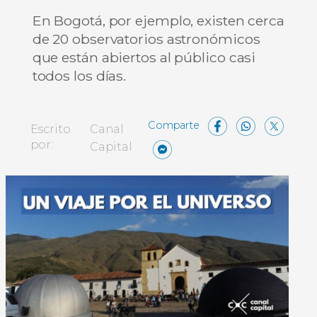
En Bogotá, por ejemplo, existen cerca
de 20 observatorios astronómicos
que están abiertos al público casi
todos los días.
Facebo
What
X
Escrito
Canal
Messenger
Compartir
por:
Capital