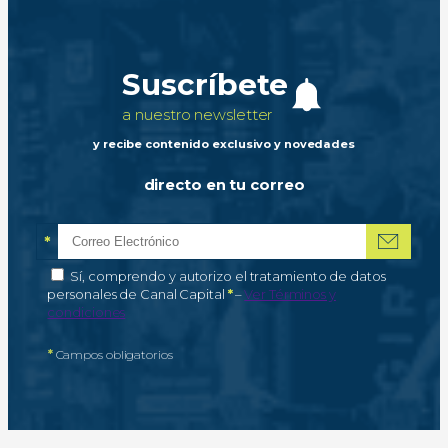
Suscríbete
a nuestro newsletter
y recibe contenido exclusivo y novedades
directo en tu correo
*
Correo electrónico
Campo obligatorio
*
Autorización de tratamiento de datos personales
Sí, comprendo y autorizo el tratamiento de datos
Campo obligatorio
personales de Canal Capital
*
–
Ver Términos y
condiciones
*
Campos obligatorios