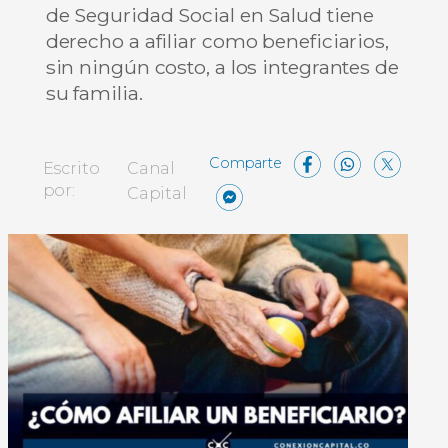
de Seguridad Social en Salud tiene
derecho a afiliar como beneficiarios,
sin ningún costo, a los integrantes de
su familia.
Facebo
What
X
Escrito
Canal
Messenger
Compartir
por:
Capital