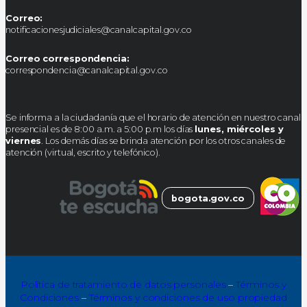
Correo:
notificacionesjudiciales@canalcapital.gov.co
Correo correspondencia:
correspondencia@canalcapital.gov.co
Se informa a la ciudadanía que el horario de atención en nuestro canal
presencial es de 8:00 a.m. a 5:00 p.m los días
lunes, miércoles y
viernes
. Los demás días se brinda atención por los otros canales de
atención (virtual, escrito y telefónico).
bogota.gov.co
Política de tratamiento de datos personales
–
Términos y
Condiciones
–
Términos y condiciones de uso propiedad