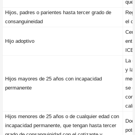
que 
Hijos, padres o parientes hasta tercer grado de
Regi
consanguineidad
el c
Cert
Hijo adoptivo
entr
ICBF
La c
y la
Hijos mayores de 25 años con incapacidad
medi
permanente
se e
comp
cali
Hijos menores de 25 años o de cualquier edad con
Docu
incapacidad permanente, que tengan hasta tercer
pote
grado de consanguinidad con el cotizante y