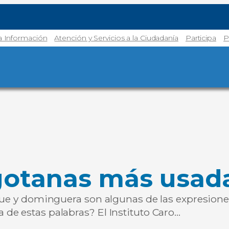
la Información
Atención y Servicios a la Ciudadanía
Participa
P
gotanas más usadas
eque y dominguera son algunas de las expresion
de estas palabras? El Instituto Caro…