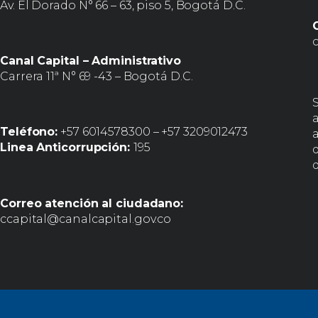
Av. El Dorado N° 66 – 63, piso 5, Bogotá D.C.
Canal Capital – Administrativo
Carrera 11ª N° 69 -43 – Bogotá D.C.
Teléfono:
+57 6014578300 – +57 3209012473
a
Linea Anticorrupción:
195
d
Correo atención al ciudadano:
ccapital@canalcapital.gov.co