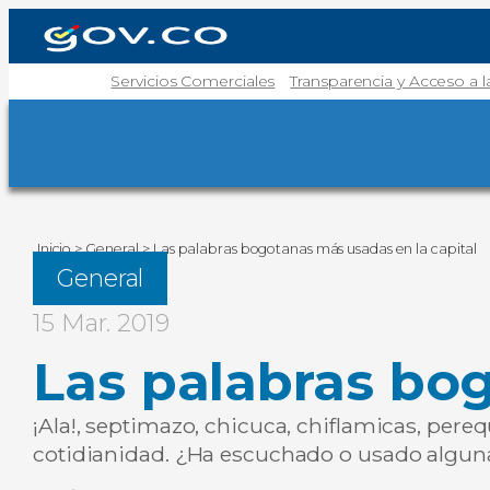
Servicios Comerciales
Transparencia y Acceso a 
Inicio
>
General
>
Las palabras bogotanas más usadas en la capital
General
15 Mar. 2019
Las palabras bo
¡Ala!, septimazo, chicuca, chiflamicas, per
cotidianidad. ¿Ha escuchado o usado alguna 