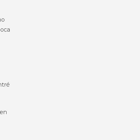
mo
poca
a
ntré
 en