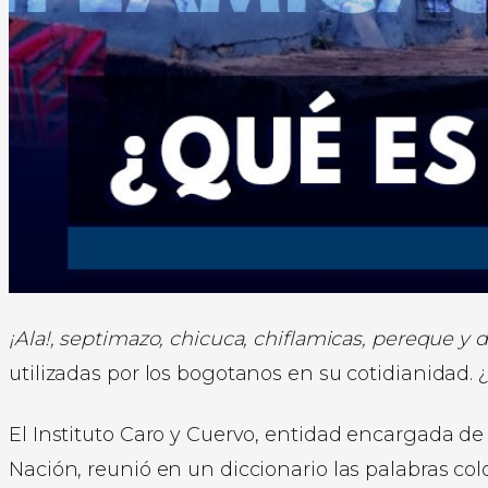
¡Ala!, septimazo, chicuca, chiflamicas, pereque y
utilizadas por los bogotanos en su cotidianidad
El Instituto Caro y Cuervo, entidad encargada de
Nación, reunió en un diccionario las palabras col