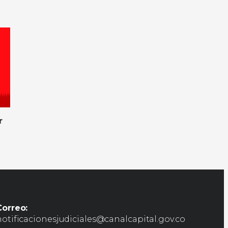
r
Correo:
notificacionesjudiciales@canalcapital.gov.co