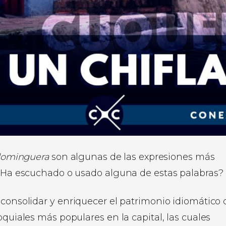
 dominguera
son algunas de las expresiones más
. ¿Ha escuchado o usado alguna de estas palabras?
 consolidar y enriquecer el patrimonio idiomático 
oquiales más populares en la capital, las cuales