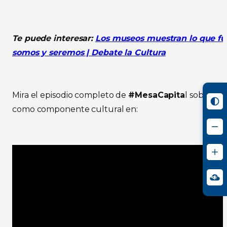
Te puede interesar:
Los museos muestran lo que fu
somos y seremos | Debate la Cultura
Mira el episodio completo de
#MesaCapita
l sobre la
como componente cultural en: