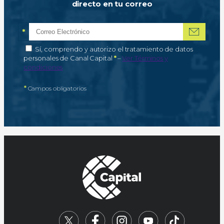
directo en tu correo
*
Correo electrónico
Campo obligatorio
*
Autorización de tratamiento de datos personales
Sí, comprendo y autorizo el tratamiento de datos
Campo obligatorio
personales de Canal Capital
*
–
Ver Términos y
condiciones
*
Campos obligatorios