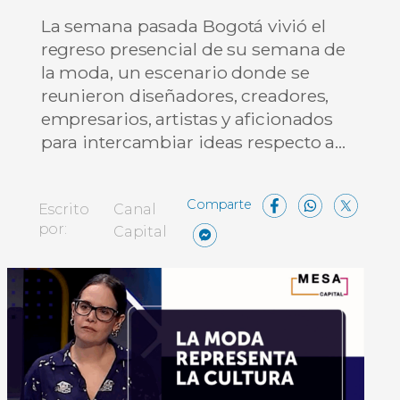
La semana pasada Bogotá vivió el
regreso presencial de su semana de
la moda, un escenario donde se
reunieron diseñadores, creadores,
empresarios, artistas y aficionados
para intercambiar ideas respecto a…
Facebo
What
X
Escrito
Canal
Messenger
Compartir
por:
Capital