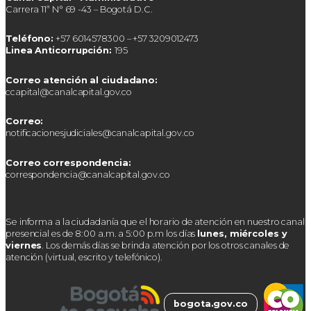
Carrera 11ª N° 69 -43 – Bogotá D.C.
Teléfono:
+57 6014578300 – +57 3209012473
Linea Anticorrupción:
195
Correo atención al ciudadano:
ccapital@canalcapital.gov.co
Correo:
notificacionesjudiciales@canalcapital.gov.co
Correo correspondencia:
correspondencia@canalcapital.gov.co
Se informa a la ciudadanía que el horario de atención en nuestro canal
presencial es de 8:00 a.m. a 5:00 p.m los días
lunes, miércoles y
viernes
. Los demás días se brinda atención por los otros canales de
atención (virtual, escrito y telefónico).
bogota.gov.co