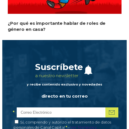
¿Por qué es importante hablar de roles de
género en casa?
Suscríbete
a nuestro newsletter
y recibe contenido exclusivo y novedades
directo en tu correo
*
Correo electrónico
Campo obligatorio
*
Autorización de tratamiento de datos personales
Sí, comprendo y autorizo el tratamiento de datos
Campo obligatorio
personales de Canal Capital
*
–
Ver Términos y