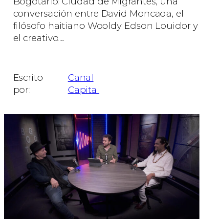
Bogotario: Ciudad de Migrantes, una
conversación entre David Moncada, el
filósofo haitiano Wooldy Edson Louidor y
el creativo…
Facebook
Whats
X
Me
Escrito
Canal
Comparti
por:
Capital