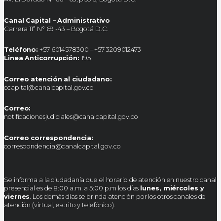
Canal Capital – Administrativo
Carrera 11ª N° 69 -43 – Bogotá D.C.
Teléfono:
+57 6014578300 – +57 3209012473
Linea Anticorrupción:
195
Correo atención al ciudadano:
ccapital@canalcapital.gov.co
Correo:
notificacionesjudiciales@canalcapital.gov.co
Correo correspondencia:
correspondencia@canalcapital.gov.co
Se informa a la ciudadanía que el horario de atención en nuestro canal
presencial es de 8:00 a.m. a 5:00 p.m los días
lunes, miércoles y
viernes
. Los demás días se brinda atención por los otros canales de
atención (virtual, escrito y telefónico).