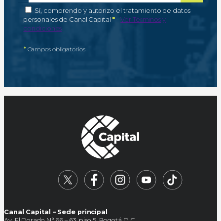
Autorización de tratamiento de datos personales
Sí, comprendo y autorizo el tratamiento de datos
Campo obligatorio
personales de Canal Capital
*
–
Ver Términos y
condiciones
*
Campos obligatorios
Canal Capital – Sede principal
Av. El Dorado N° 66 – 63, piso 5, Bogotá D.C.