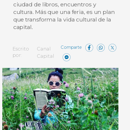
ciudad de libros, encuentros y
cultura. Más que una feria, es un plan
que transforma la vida cultural de la
capital.
Facebo
What
X
Escrito
Canal
Messenger
Compartir
por:
Capital