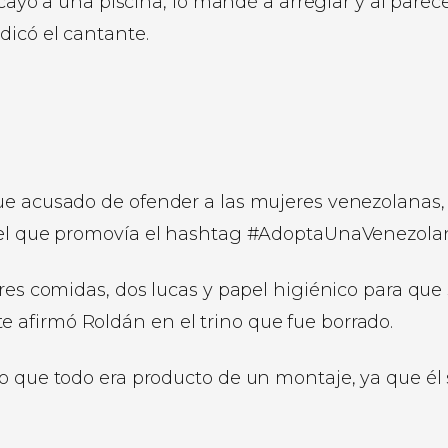
cayó a una piscina, lo mandé a arreglar y al parecer
dicó el cantante.
ue acusado de ofender a las mujeres venezolanas,
n el que promovía el hashtag #AdoptaUnaVenezola
res comidas, dos lucas y papel higiénico para que
afirmó Roldán en el trino que fue borrado.
o que todo era producto de un montaje, ya que él 