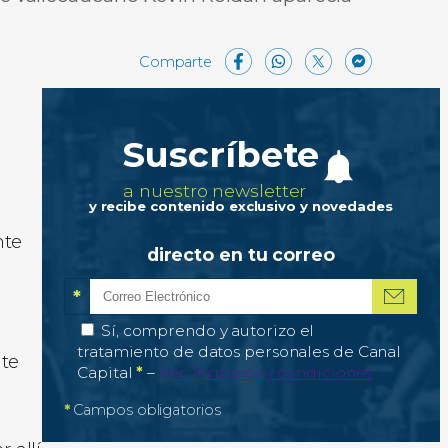
Facebook
WhatsAp
X
Mes
C
Suscríbete
a nuestro newsletter
y recibe contenido exclusivo y novedades
nte
directo en tu correo
*
Correo electrónico
Campo obligatorio
*
Autorización de tratamiento de datos personale
Sí, comprendo y autorizo el
tratamiento de datos personales de Canal
nte
Campo obligatorio
Capital
*
–
Ver Términos y condiciones
*
Campos obligatorios