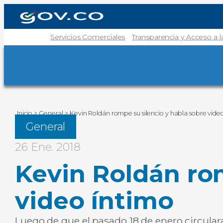
Servicios Comerciales
Transparencia y Acceso a 
Inicio
>
General
>
Kevin Roldán rompe su silencio y habla sobre vide
General
26 Ene. 2018
Kevin Roldán rom
video íntimo
Luego de que el pasado 18 de enero circular