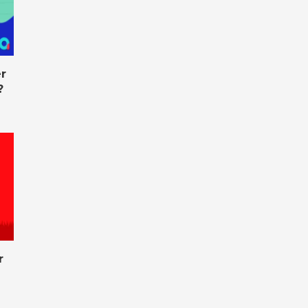
r
?
r