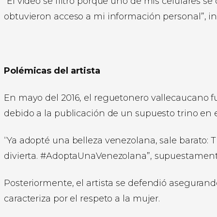
“El video se filtró porque uno de mis celulares se 
obtuvieron acceso a mi información personal”, in
Polémicas del artista
En mayo del 2016, el reguetonero vallecaucano f
debido a la publicación de un supuesto trino e
“Ya adopté una belleza venezolana, sale barato: T
divierta. #AdoptaUnaVenezolana”, supuestamente 
Posteriormente, el artista se defendió asegurand
caracteriza por el respeto a la mujer.