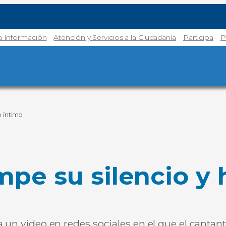
la Información
Atención y Servicios a la Ciudadanía
Participa
P
o íntimo
pe su silencio y 
a un video en redes sociales en el que el canta