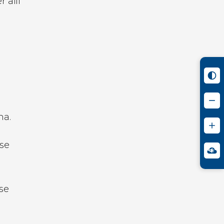
 allí
na.
 se
se