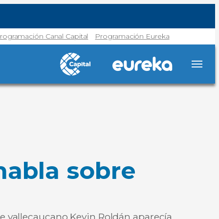
rogramación Canal Capital
Programación Eureka
habla sobre
nte vallecaucano Kevin Roldán aparecía